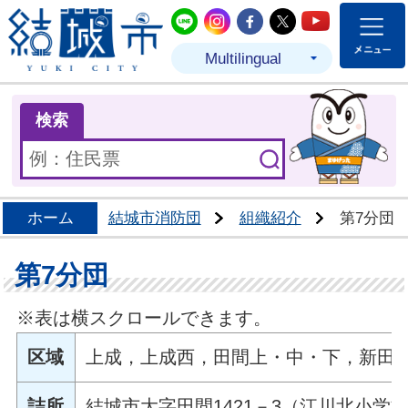
結城市公式LINE
結城市公式Instagram
結城市公式Facebo
結城市公式Twit
結城市公式
Multilingual
ま
検索
ホーム
結城市消防団
組織紹介
第7分団
第7分団
※表は横スクロールできます。
区域
上成，上成西，田間上・中・下，新田
詰所
結城市大字田間1421－3（江川北小学