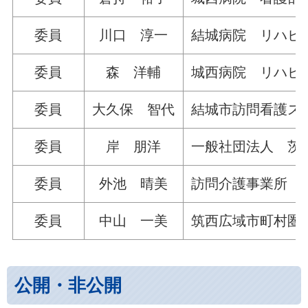
委員
川口 淳一
結城病院 リハビ
委員
森 洋輔
城西病院 リハビ
委員
大久保 智代
結城市訪問看護ス
委員
岸 朋洋
一般社団法人 茨
委員
外池 晴美
訪問介護事業所 
委員
中山 一美
筑西広域市町村圏
公開・非公開