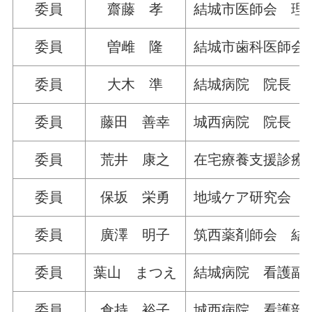
委員
齋藤 孝
結城市医師会 理
委員
曽雌 隆
結城市歯科医師会
委員
大木 準
結城病院 院長
委員
藤田 善幸
城西病院 院長
委員
荒井 康之
在宅療養支援診療
委員
保坂 栄勇
地域ケア研究会（C
委員
廣澤 明子
筑西薬剤師会 結
委員
葉山 まつえ
結城病院 看護副
委員
倉持 裕子
城西病院 看護部