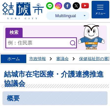
結城市公式LINE
結城市公式Instagram
結城市公式Facebo
結城市公式Twit
結城市公式
Multilingual
ま
検索
ホーム
市政情報
審議会
保健福祉部の審
結城市在宅医療・介護連携推進
協議会
概要