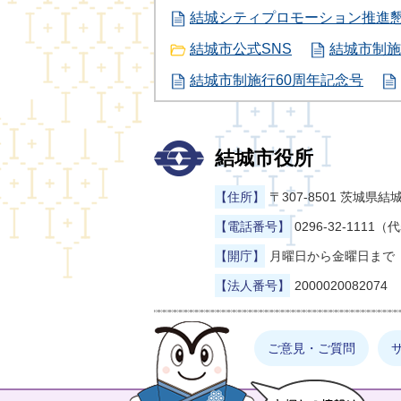
結城シティプロモーション推進
結城市公式SNS
結城市制施
結城市制施行60周年記念号
結城市役所
【住所】
〒307-8501 茨城
【電話番号】
0296-32-1111（
【開庁】
月曜日から金曜日まで（
【法人番号】
2000020082074
まゆげった
ご意見・ご質問
お探