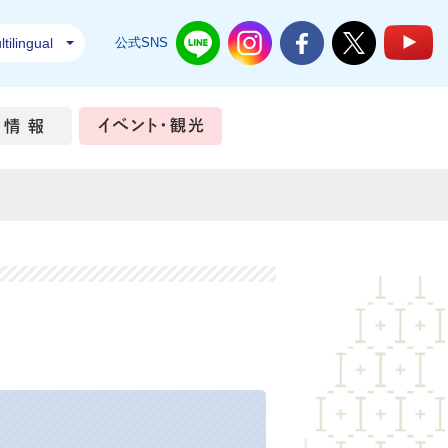
tilingual
公式SNS
結城市公式LINE
結城市公式Instagram
結城市公式Facebook
結城市公式Twi
結
ちづくり
市政情報
イベント・観光