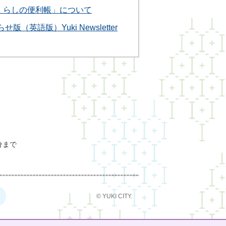
市くらしの便利帳」について
（英語版）Yuki Newsletter
分まで
© YUKI CITY.