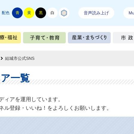
配色
青
黄
黒
白
結城紬
音声読み上げ
Mul
手続き
健康・医療・福祉
子育て・教育
産業・ま
結城市公式SNS
ィア一覧
ディアを運用しています。
ネル登録・いいね！をよろしくお願いします。