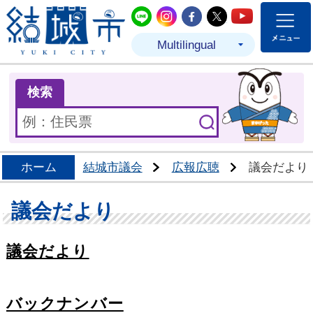
結城市公式LINE
結城市公式Instagram
結城市公式Facebo
結城市公式Twit
結城市公式
Multilingual
ま
検索
ホーム
結城市議会
広報広聴
議会だより
議会だより
議会だより
バックナンバー