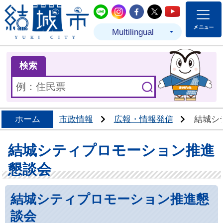
結城市公式LINE
結城市公式Instagram
結城市公式Facebo
結城市公式Twit
結城市公式
Multilingual
ま
検索
ホーム
市政情報
広報・情報発信
結城シ
結城シティプロモーション推進
懇談会
結城シティプロモーション推進懇
談会