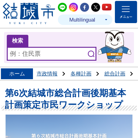
結城市公式LINE
結城市公式Instagram
結城市公式Facebo
結城市公式Twit
結城市公式
Multilingual
ま
検索
ホーム
市政情報
各種計画
総合計画
第6次結城市総合計画後期基本
計画策定市民ワークショップ