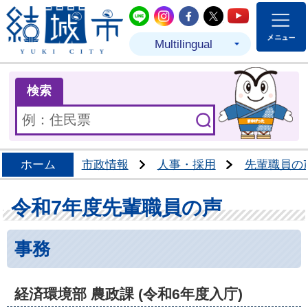
結城市公式LINE
結城市公式Instagram
結城市公式Facebo
結城市公式Twit
結城市公式
Multilingual
ま
検索
ホーム
市政情報
人事・採用
先輩職員の
令和7年度先輩職員の声
事務
経済環境部 農政課 (令和6年度入庁)