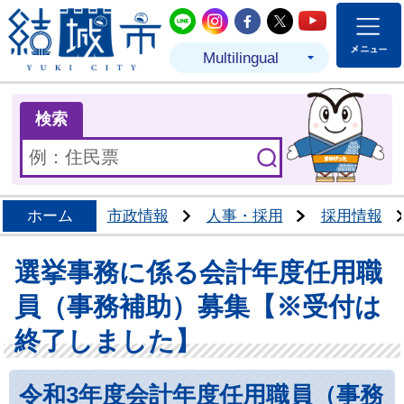
結城市公式LINE
結城市公式Instagram
結城市公式Facebo
結城市公式Twit
結城市公式
Multilingual
ま
検索
ホーム
市政情報
人事・採用
採用情報
選挙事務に係る会計年度任用職
員（事務補助）募集【※受付は
終了しました】
令和3年度会計年度任用職員（事務