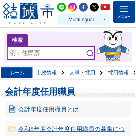
結城市公式LINE
結城市公式Instagram
結城市公式Facebo
結城市公式Twit
結城市公式
Multilingual
ま
検索
ホーム
市政情報
人事・採用
採用情報
会計年度任用職員
会計年度任用職員とは
令和8年度会計年度任用職員の募集につ