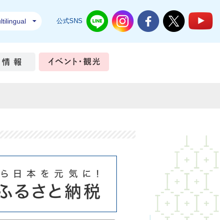
tilingual
公式SNS
結城市公式LINE
結城市公式Instagram
結城市公式Facebook
結城市公式Twi
結
ちづくり
市政情報
イベント・観光