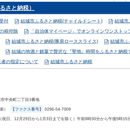
るさと納税）
受付
結城市ふるさと納税(チャイルドシート)
結城市
の税控除
「自治体マイページ」でオンラインワンストッ
結城市ふるさと納税(豚肩ローススライス)
結城市ふ
結城の地酒と銘菓で贅沢な『聖地』時間をふるさと納税
託者の指定について
結城市ふるさと納税
県結城市中央町二丁目3番地
代表）
【ファクス番号】
0296-54-7009
祝日、12月29日から1月3日までを除く）午前8時30分から午後5時15