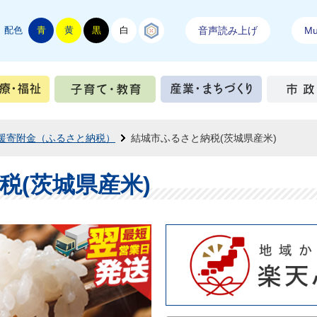
配色
青
黄
黒
白
結城紬
音声読み上げ
Mul
手続き
健康・医療・福祉
子育て・教育
産業・ま
援寄附金（ふるさと納税）
結城市ふるさと納税(茨城県産米)
税(茨城県産米)