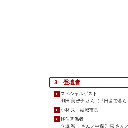
3 登壇者
スペシャルゲスト
羽田 美智子 さん（『田舎で暮
小林 栄 結城市長
移住関係者
立堀 智一 さん／中森 理恵 さ