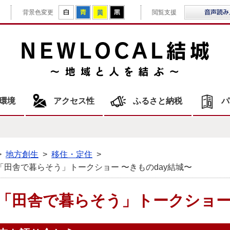
拡大
白
青
黄
黒
背景色変更
閲覧支援
NE
環境
アクセス性
ふるさと納税
パ
>
地方創生
>
移住・定住
>
】「田舎で暮らそう」トークショー 〜きものday結城〜
】「田舎で暮らそう」トークショー