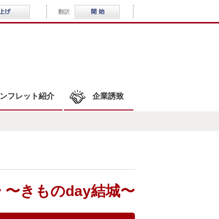
音声読み上げ
Multilingual
翻訳
WLOCAL結城
ンフレット紹介
企業誘致
 〜きものday結城〜