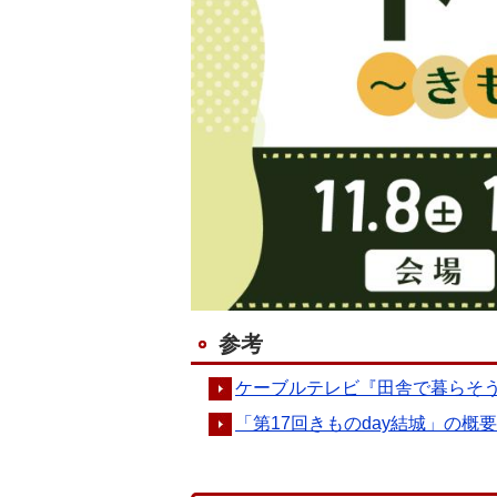
参考
ケーブルテレビ『田舎で暮らそ
「第17回きものday結城」の