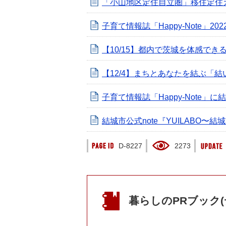
「小山地区定住自立圏」移住定住
子育て情報誌「Happy-Note」
【10/15】都内で茨城を体感で
【12/4】まちとあなたを結ぶ「
子育て情報誌「Happy-Note」
結城市公式note『YUILABO
D-8227
2273
暮らしのPRブック