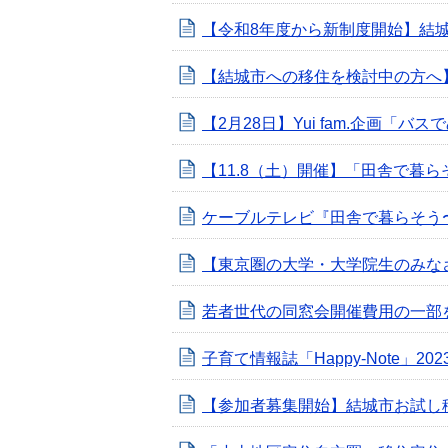
【令和8年度から新制度開始】結
【結城市への移住を検討中の方へ
【2月28日】Yui fam.企画「
【11.8（土）開催】「田舎で暮ら
ケーブルテレビ『田舎で暮らそう
【東京圏の大学・大学院生のみな
若者世代の同窓会開催費用の一部
子育て情報誌「Happy-Note」
【参加者募集開始】結城市お試し