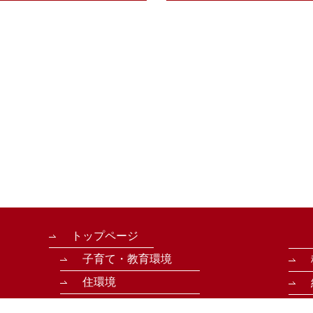
トップページ
「結城で暮らす」
子育て・教育環境
住環境
アクセス性