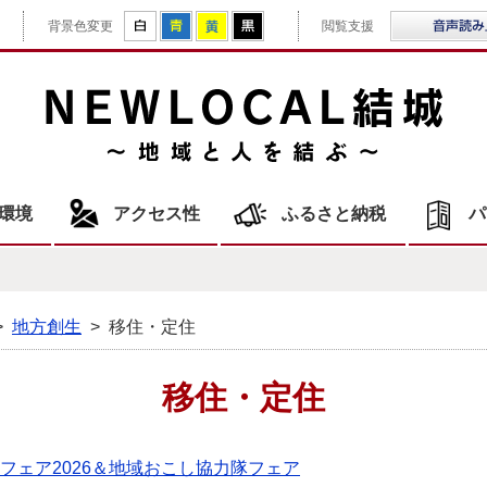
拡大
白
青
黄
黒
背景色変更
閲覧支援
NE
環境
アクセス性
ふるさと納税
パ
>
地方創生
>
移住・定住
移住・定住
住フェア2026＆地域おこし協力隊フェア