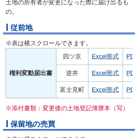
土地の所有者が変更になった際に届け出るも
の。
従前地
※表は横スクロールできます。
四ツ京
Excel形式
PD
権利変動届出書
逆井
Excel形式
PD
富士見町
Excel形式
PD
※添付書類：変更後の土地登記簿謄本（写）
保留地の売買