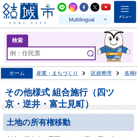
結城市公式LINE
結城市公式Instagram
結城市公式Facebo
結城市公式Twit
結城市公式
Multilingual
ま
検索
ホーム
産業・まちづくり
区画整理
各種
その他様式 組合施行（四ツ
京・逆井・富士見町）
土地の所有権移動