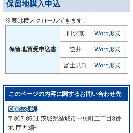
保留地購入申込
※表は横スクロールできます。
四ツ京
Word形式
P
保留地買受申込書
逆井
Word形式
P
富士見町
Word形式
P
このページの内容に関するお問い合わせ先
区画整理課
〒307-8501 茨城県結城市中央町二丁目3番
地 庁舎3階