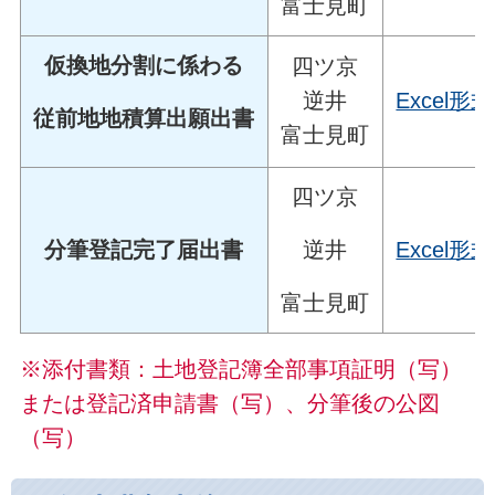
富士見町
仮換地分割に係わる
四ツ京
逆井
Excel形式
従前地地積算出願出書
富士見町
四ツ京
逆井
分筆登記完了届出書
Excel形式
富士見町
※添付書類：土地登記簿全部事項証明（写）
または登記済申請書（写）、分筆後の公図
（写）