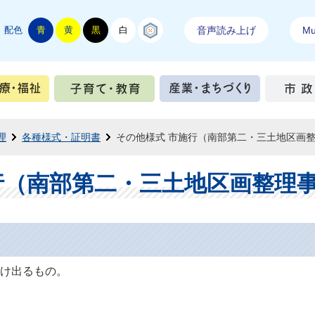
配色
青
黄
黒
白
結城紬
音声読み上げ
Mul
手続き
健康・医療・福祉
子育て・教育
産業・ま
理
各種様式・証明書
その他様式 市施行（南部第二・三土地区画
行（南部第二・三土地区画整理
け出るもの。