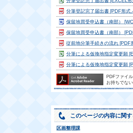
分筆登記完了届出書 [EXCEL形式
分筆登記完了届出書 [PDF形式／4
保留地買受申込書（南部） [WOR
保留地買受申込書（南部） [PDF形
従前地分筆手続きの流れ [PDF形式
分筆による仮換地指定変更願 [EX
分筆による仮換地指定変更願 [PD
PDFファイ
お持ちでない
このページの内容に関す
区画整理課