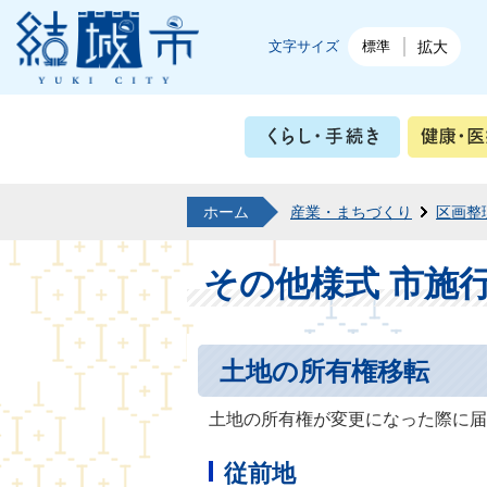
結城市公式ホームページ
文字サイズ
標準
拡大
くらし・
ホーム
産業・まちづくり
区画整
その他様式 市施
土地の所有権移転
土地の所有権が変更になった際に届
従前地