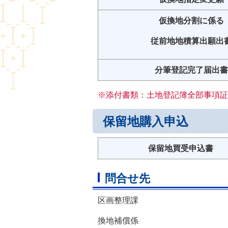
仮換地分割に係る
従前地地積算出願出
分筆登記完了届出書
※添付書類：土地登記簿全部事項証
保留地購入申込
保留地買受申込書
問合せ先
区画整理課
換地補償係