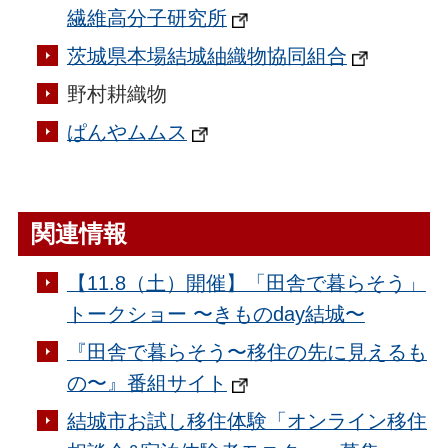
繊維高分子研究所
茨城県本場結城紬織物協同組合
野村耕織物
ぱんやムムス
関連情報
【11.8（土）開催】「田舎で暮らそう」
トークショー 〜きものday結城〜
『田舎で暮らそう〜移住の先に見えるも
の〜』番組サイト
結城市お試し移住体験「オンライン移住