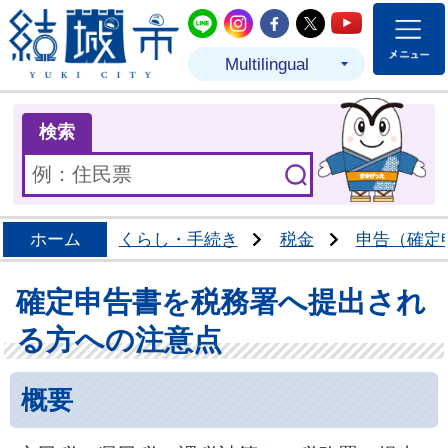
結城市公式LINE
結城市公式Instagram
結城市公式Facebo
結城市公式Twit
結城市公式
Multilingual
ま
検索
ホーム
くらし・手続き
税金
申告（確定
確定申告書を税務署へ提出され
る方への注意点
概要