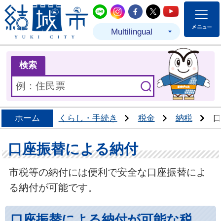
結城市公式LINE
結城市公式Instagram
結城市公式Facebo
結城市公式Twit
結城市公式
Multilingual
ま
検索
ホーム
くらし・手続き
税金
納税
口座振替による納付
市税等の納付には便利で安全な口座振替によ
る納付が可能です。
口座振替による納付が可能な税