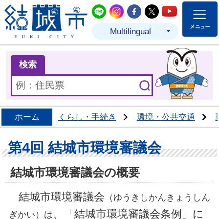
結城市公式LINE
結城市公式Instagram
結城市公式Facebo
結城市公式Twit
結城市公式
Multilingual
ま
検索
ホーム
くらし・手続き
環境・公共交通
第4回 結城市環境審議会
結城市環境審議会の概要
結城市環境審議会
（ゆうきしかんきょうしん
、「結城市環境審議会条例」に
ぎかい）は