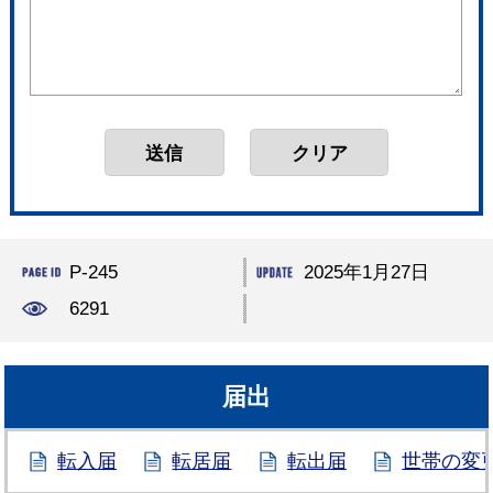
P-245
2025年1月27日
6291
届出
転入届
転居届
転出届
世帯の変