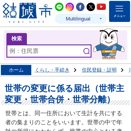
結城市公式LINE
結城市公式Instagram
結城市公式Facebo
結城市公式Twit
結城市公式
Multilingual
ま
検索
ホーム
くらし・手続き
住民登録・証明
世帯の変更に係る届出（世帯主
変更・世帯合併・世帯分離）
世帯とは、同一住所において生計を共にする
者の集まりのことをいいます。世帯の中で年