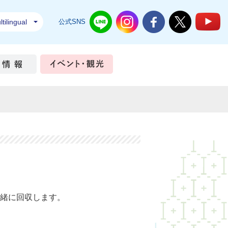
tilingual
公式SNS
結城市公式LINE
結城市公式Instagram
結城市公式Facebook
結城市公式Twi
結
ちづくり
市政情報
イベント・観光
緒に回収します。