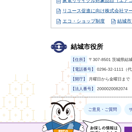
家電リサイクル対象品目（エア
リユース促進に向け株式会社マ
エコ・ショップ制度
結城市
結城市役所
【住所】
〒307-8501 茨城
【電話番号】
0296-32-1111（
【開庁】
月曜日から金曜日まで（
【法人番号】
2000020082074
まゆげった
ご意見・ご質問
お探