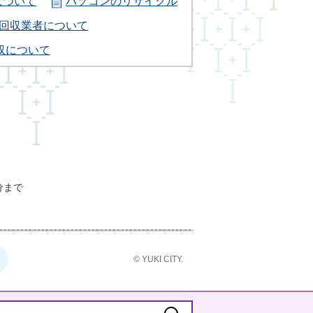
について
パソコンのリサイクル
回収業者について
収について
分まで
© YUKI CITY.