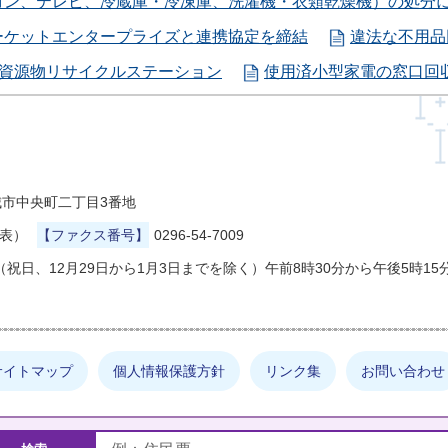
コン、テレビ、冷蔵庫・冷凍庫、洗濯機・衣類乾燥機）の処分
ーケットエンタープライズと連携協定を締結
違法な不用品
資源物リサイクルステーション
使用済小型家電の窓口回
県結城市中央町二丁目3番地
代表）
【ファクス番号】
0296-54-7009
祝日、12月29日から1月3日までを除く）午前8時30分から午後5時15
サイトマップ
個人情報保護方針
リンク集
お問い合わせ
しの情報は何でしょうか？