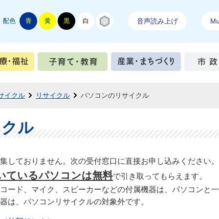
配色
青
黄
黒
白
結城紬
音声読み上げ
Mul
手続き
健康・医療・福祉
子育て・教育
産業・ま
サイクル
リサイクル
パソコンのリサイクル
イクル
集しておりません。次の受付窓口に直接お申し込みください。
いているパソコンは無料
で引き取ってもらえます。
コード、マイク、スピーカーなどの付属機器は、パソコンと一
器は、パソコンリサイクルの対象外です。