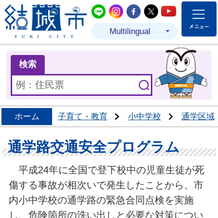
結城市公式LINE
結城市公式Instagram
結城市公式Facebo
結城市公式Twit
結城市公式
Multilingual
ま
検索
ホーム
子育て・教育
小中学校
通学区域
通学路交通安全プログラム
平成24年に全国で登下校中の児童生徒が死
傷する事故が相次いで発生したことから、市
内小中学校の通学路の緊急合同点検を実施
し、危険箇所の洗い出しと必要な対策につい