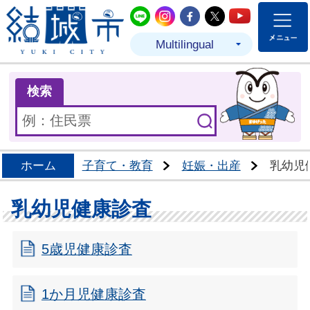
結城市公式LINE
結城市公式Instagram
結城市公式Facebo
結城市公式Twit
結城市公式
Multilingual
ま
検索
ホーム
子育て・教育
妊娠・出産
乳幼児
乳幼児健康診査
5歳児健康診査
1か月児健康診査