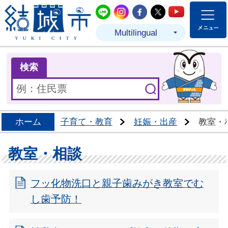
結城市公式LINE
結城市公式Instagram
結城市公式Facebo
結城市公式Twit
結城市公式
Multilingual
ま
検索
ホーム
子育て・教育
妊娠・出産
教室・
教室・相談
フッ化物洗口と親子歯みがき教室でむ
し歯予防！