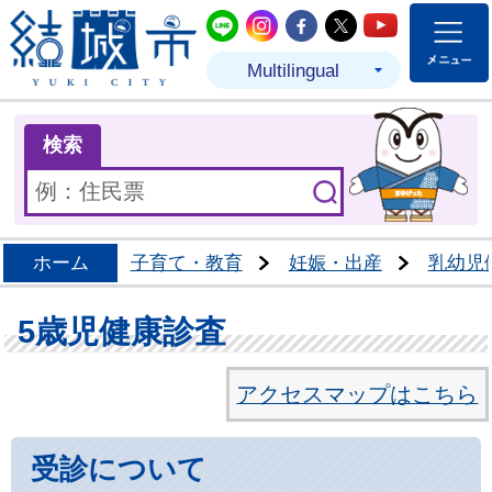
結城市公式LINE
結城市公式Instagram
結城市公式Facebo
結城市公式Twit
結城市公式
Multilingual
ま
検索
ホーム
子育て・教育
妊娠・出産
乳幼児
5歳児健康診査
アクセスマップはこちら
受診について