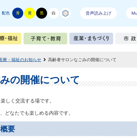
配色
青
黄
黒
白
結城紬
音声読み上げ
Mul
手続き
健康・医療・福祉
子育て・教育
産業・ま
医療・福祉のお知らせ
高齢者サロンなごみの開催について
ごみの開催について
、楽しく交流する場です。
、どなたでも楽しめる内容です。
概要