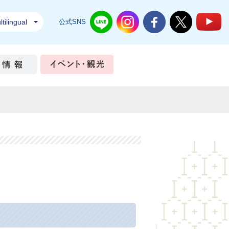
tilingual
公式SNS
結城市公式LINE
結城市公式Instagram
結城市公式Facebook
結城市公式Twi
結
ちづくり
市政情報
イベント・観光