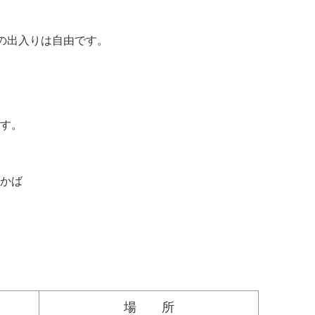
内の出入りは自由です。
す。
かば
場 所