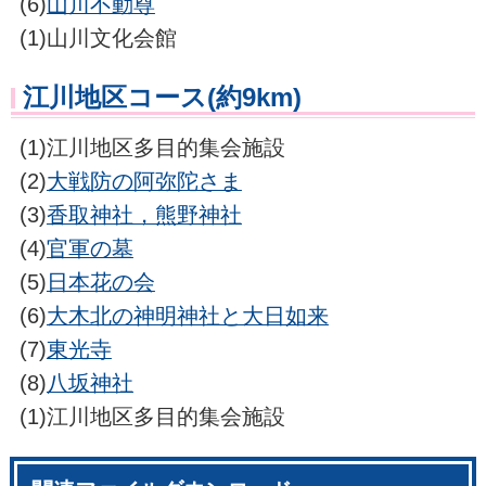
(6)
山川不動尊
(1)山川文化会館
江川地区コース(約9km)
(1)江川地区多目的集会施設
(2)
大戦防の阿弥陀さま
(3)
香取神社，熊野神社
(4)
官軍の墓
(5)
日本花の会
(6)
大木北の神明神社と大日如来
(7)
東光寺
(8)
八坂神社
(1)江川地区多目的集会施設