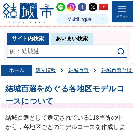
結城市公式LINE
結城市公式Instagram
結城市公式Facebo
結城市公式Twit
結城市公式
Multilingual
サイト内検索
あいまい検索
ホーム
観光情報
結城百選
結城百選とは
結城百選をめぐる各地区モデルコ
ースについて
結城百選として選定されている118箇所の中
から，各地区ごとのモデルコースを作成しま