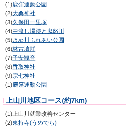
(1)
鹿窪運動公園
(2)
大桑神社
(3)
久保田一里塚
(4)
中渡し場跡と鬼怒川
(5)
きぬ川ふれあい公園
(6)
林古墳群
(7)
子安観音
(8)
香取神社
(9)
宗七神社
(1)
鹿窪運動公園
上山川地区コース(約7km)
(1)上山川就業改善センター
(2)
東持寺(うめでら)