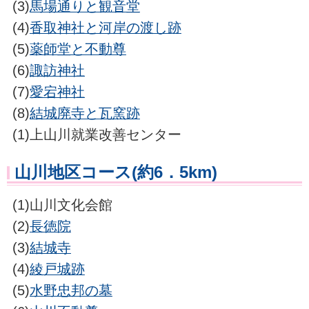
(3)
馬場通りと観音堂
(4)
香取神社と河岸の渡し跡
(5)
薬師堂と不動尊
(6)
諏訪神社
(7)
愛宕神社
(8)
結城廃寺と瓦窯跡
(1)上山川就業改善センター
山川地区コース(約6．5km)
(1)山川文化会館
(2)
長徳院
(3)
結城寺
(4)
綾戸城跡
(5)
水野忠邦の墓