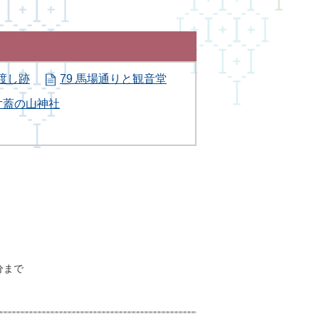
渡し跡
79 馬場通りと観音堂
 片蓋の山神社
分まで