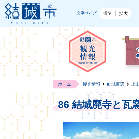
結城市公式ホームページ
文字サイズ
標準
拡大
結城
ホーム
観光情報
結城百選
上
86 結城廃寺と瓦