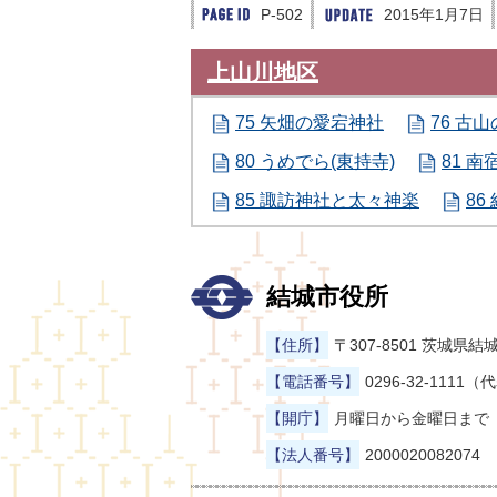
P-502
2015年1月7日
上山川地区
75 矢畑の愛宕神社
76 古
80 うめでら(東持寺)
81 
85 諏訪神社と太々神楽
86
結城市役所
【住所】
〒307-8501 茨城
【電話番号】
0296-32-1111（
【開庁】
月曜日から金曜日まで（
【法人番号】
2000020082074