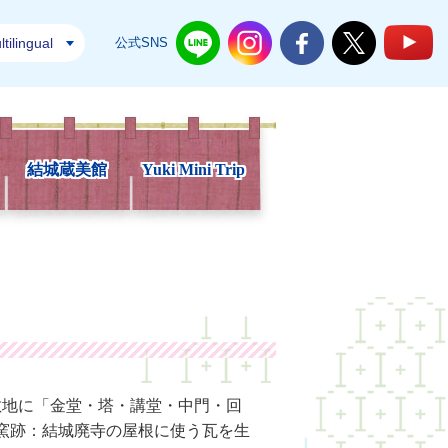
tilingual
公式SNS
結城市公式LINE
結城市公式Instagram
結城市公式Facebook
結城市公式Twi
結
結城蔵美館
Yuki Mini Trip
敷地に「金堂・塔・講堂・中門・回
瓦窯跡：結城廃寺の屋根に使う瓦を生