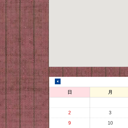
前の月へ
日
月
2
3
9
10