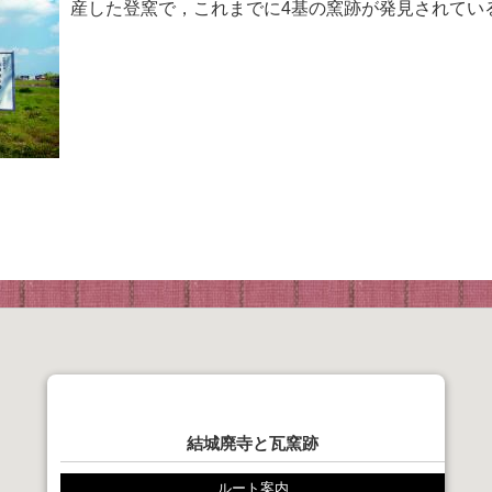
産した登窯で，これまでに4基の窯跡が発見されてい
結城廃寺と瓦窯跡
ルート案内