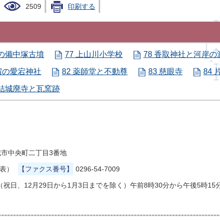
2509
印刷する
山の備中塚古墳
77 上山川小学校
78 香取神社と河岸の
南宿の愛宕神社
82 薬師堂と不動尊
83 慈眼寺
84
 結城廃寺と瓦窯跡
県結城市中央町二丁目3番地
代表）
【ファクス番号】
0296-54-7009
祝日、12月29日から1月3日までを除く）午前8時30分から午後5時15