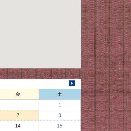
次の月へ
金
土
1
7
8
14
15