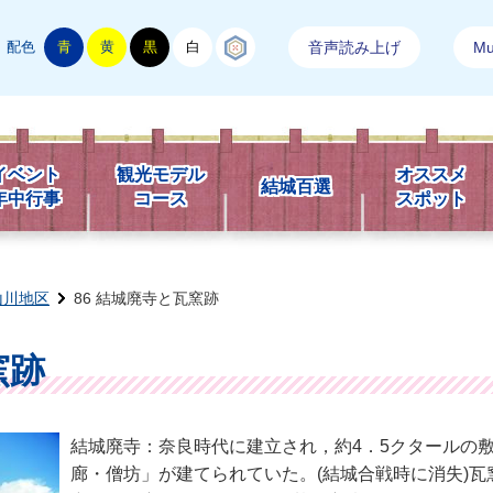
配色
青
黄
黒
白
結城紬
音声読み上げ
Mul
市観光情報
イベント
観光モデル
オススメ
結城百選
年中行事
コース
スポット
山川地区
86 結城廃寺と瓦窯跡
窯跡
結城廃寺：奈良時代に建立され，約4．5クタールの
廊・僧坊」が建てられていた。(結城合戦時に消失)