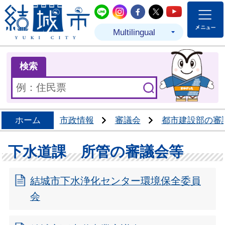
結城市公式LINE
結城市公式Instagram
結城市公式Facebo
結城市公式Twit
結城市公式
Multilingual
ま
検索
ホーム
市政情報
審議会
都市建設部の審
下水道課 所管の審議会等
結城市下水浄化センター環境保全委員
会