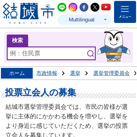
結城市公式LINE
結城市公式Instagram
結城市公式Facebo
結城市公式Twit
結城市公式
Multilingual
ま
検索
ホーム
市政情報
選挙
選挙管理委員会
投票立会人の募集
結城市選挙管理委員会では、市民の皆様が選
挙に主体的にかかわる機会を増やし、選挙を
より身近に感じていただくため、選挙の投票
立会人を募集しています。