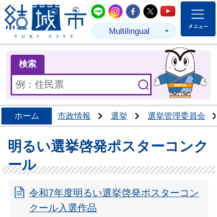
結城市公式LINE
結城市公式Instagram
結城市公式Facebo
結城市公式Twit
結城市公式
Multilingual
ま
検索
ホーム
市政情報
選挙
選挙管理委員会
明るい選挙啓発ポスターコンク
ール
令和7年度明るい選挙啓発ポスターコン
クール入選作品