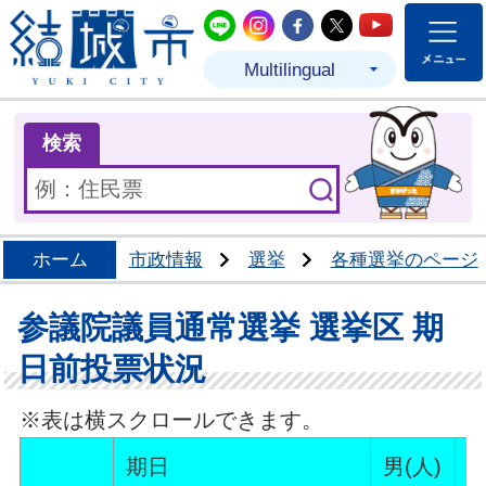
結城市公式LINE
結城市公式Instagram
結城市公式Facebo
結城市公式Twit
結城市公式
Multilingual
ま
検索
ホーム
市政情報
選挙
各種選挙のページ
参議院議員通常選挙 選挙区 期
日前投票状況
※表は横スクロールできます。
期日
男(人)
女