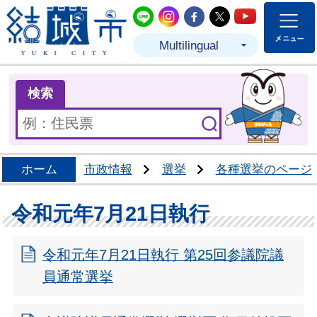
結城市公式LINE
結城市公式Instagram
結城市公式Facebo
結城市公式Twit
結城市公式
Multilingual
ま
検索
ホーム
市政情報
選挙
各種選挙のページ
令和元年7月21日執行
令和元年7月21日執行 第25回参議院議
員通常選挙