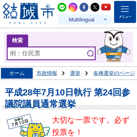
結城市公式LINE
結城市公式Instagram
結城市公式Facebo
結城市公式Twit
結城市公式
Multilingual
ま
検索
ホーム
市政情報
選挙
各種選挙のページ
平成28年7月10日執行 第24回参
議院議員通常選挙
大切な一票です。必ず
投票を！