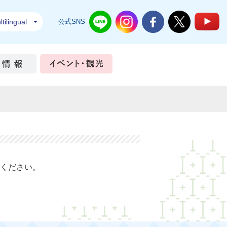
tilingual
公式SNS
結城市公式LINE
結城市公式Instagram
結城市公式Facebook
結城市公式Twi
結
ちづくり
市政情報
イベント・観光
ください。