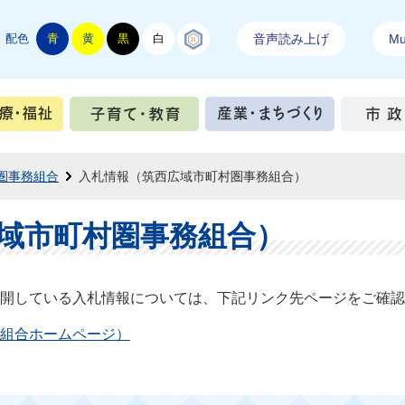
配色
青
黄
黒
白
結城紬
音声読み上げ
Mul
手続き
健康・医療・福祉
子育て・教育
産業・ま
圏事務組合
入札情報（筑西広域市町村圏事務組合）
域市町村圏事務組合）
公開している入札情報については、下記リンク先ページをご確認
組合ホームページ）