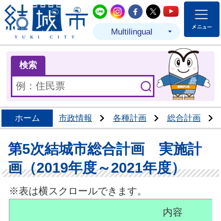
結城市公式LINE
結城市公式Instagram
結城市公式Facebo
結城市公式Twit
結城市公式
Multilingual
ま
検索
ホーム
市政情報
各種計画
総合計画
第5次結城市総合計画 実施計
画（2019年度～2021年度）
※表は横スクロールできます。
内容