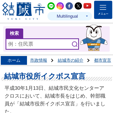
結城市公式LINE
結城市公式Instagram
結城市公式Facebo
結城市公式Twit
結城市公式
Multilingual
ま
検索
ホーム
市政情報
結城市の紹介
都市宣言
結城市役所イクボス宣言
平成30年1月13日、結城市民文化センターア
クロスにおいて、結城市長をはじめ、幹部職
員が「結城市役所イクボス宣言」を行いまし
た。