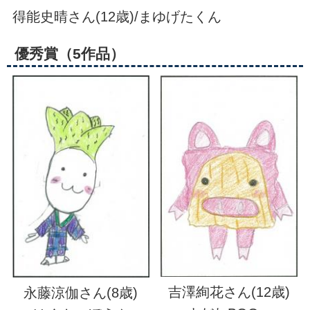
得能史晴さん(12歳)/まゆげたくん
優秀賞（5作品）
吉澤絢花さん(12歳)
永藤涼伽さん(8歳)