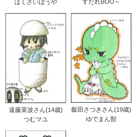
すだれBOO～
はくさいぼうや
飯田さつきさん(19歳)
遠藤菜波さん(14歳)
ゆでまん獣
つむマユ