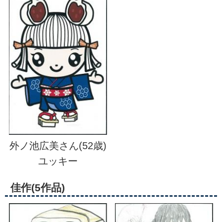
外ノ池広美さん(52歳)
ユッキー
佳作(5作品)