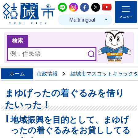
結城市公式LINE
結城市公式Instagram
結城市公式Facebo
結城市公式Twit
結城市公式
Multilingual
ま
検索
ホーム
市政情報
結城市マスコットキャラク
まゆげったの着ぐるみを借り
たいった！
地域振興を目的として、まゆげ
ったの着ぐるみをお貸ししてる