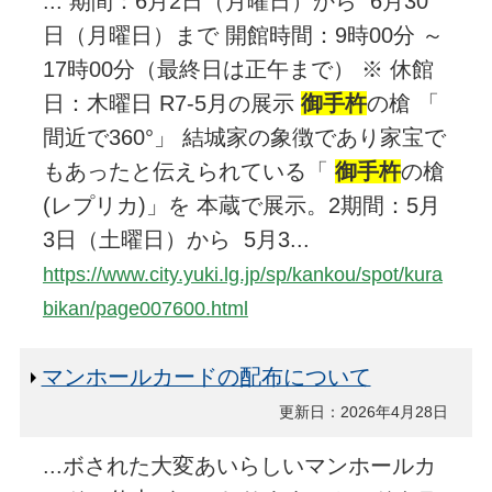
... 期間：6月2日（月曜日）から 6月30
日（月曜日）まで 開館時間：9時00分 ～
17時00分（最終日は正午まで） ※ 休館
日：木曜日 R7-5月の展示
御手杵
の槍 「
間近で360°」 結城家の象徴であり家宝で
もあったと伝えられている「
御手杵
の槍
(レプリカ)」を 本蔵で展示。2期間：5月
3日（土曜日）から 5月3...
https://www.city.yuki.lg.jp/sp/kankou/spot/kura
bikan/page007600.html
マンホールカードの配布について
更新日：2026年4月28日
...ボされた大変あいらしいマンホールカ