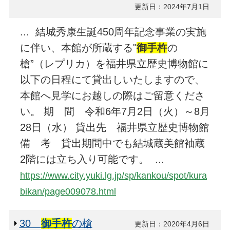
更新日：2024年7月1日
... 結城秀康生誕450周年記念事業の実施
に伴い、本館が所蔵する"
御手杵
の
槍”（レプリカ）を福井県立歴史博物館に
以下の日程にて貸出しいたしますので、
本館へ見学にお越しの際はご留意くださ
い。 期 間 令和6年7月2日（火）～8月
28日（水） 貸出先 福井県立歴史博物館
備 考 貸出期間中でも結城蔵美館袖蔵
2階には立ち入り可能です。 ...
https://www.city.yuki.lg.jp/sp/kankou/spot/kura
bikan/page009078.html
30
御手杵
の槍
更新日：2020年4月6日