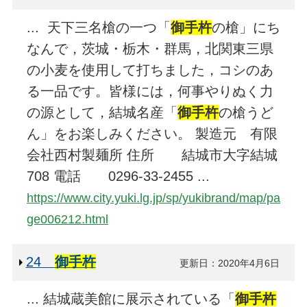
... 天下三名槍の一つ「
御手杵
の槍」にち
なんで，茨城・栃木・群馬，北関東三県
の小麦を使用して打ちました，コシのあ
る一品です。皆様には，何事やりぬく力
の源として，結城名産「
御手杵
の槍うど
ん」をお楽しみください。 製造元 有限
会社西村製麺所 住所 結城市大字結城
708 電話 0296-33-2455 ...
https://www.city.yuki.lg.jp/sp/yukibrand/map/pa
ge006212.html
24
御手杵
更新日：2020年4月6日
... 結城蔵美館に展示されている「
御手杵