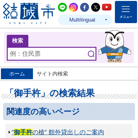
結城市公式LINE
結城市公式Instagram
結城市公式Facebo
結城市公式Twit
結城市公式
Multilingual
ま
検索
ホーム
サイト内検索
「御手杵」の検索結果
関連度の高いページ
”
御手杵
の槍” 館外貸出しのご案内