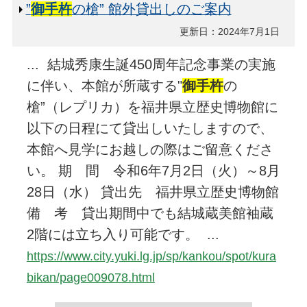
”
御手杵
の槍” 館外貸出しのご案内
更新日：2024年7月1日
... 結城秀康生誕450周年記念事業の実施
に伴い、本館が所蔵する"
御手杵
の
槍”（レプリカ）を福井県立歴史博物館に
以下の日程にて貸出しいたしますので、
本館へ見学にお越しの際はご留意くださ
い。 期 間 令和6年7月2日（火）～8月
28日（水） 貸出先 福井県立歴史博物館
備 考 貸出期間中でも結城蔵美館袖蔵
2階には立ち入り可能です。 ...
https://www.city.yuki.lg.jp/sp/kankou/spot/kura
bikan/page009078.html