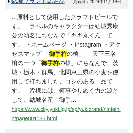
結城ブランド認定品
更新日：2024年11月19日
...原料として使用したクラフトビールで
す。 ラベルのキャラクターは結城秀康
公の幼名にちなんで「ギギ丸くん」で
す。 ・ホームページ ・Instagram ・アク
セスマップ 「
御手杵
の槍」 天下三名
槍の一つ「
御手杵
の槍」にちなんで、茨
城・栃木・群馬、北関東三県の小麦を使
用して打ちました、コシのある一品で
す。 皆様には、何事やりぬく力の源と
して、結城名産「御手...
https://www.city.yuki.lg.jp/sp/yukibrand/ninteihi
n/page001135.html