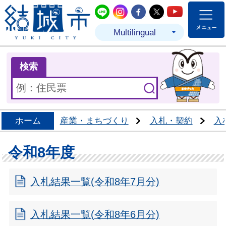
結城市公式LINE
結城市公式Instagram
結城市公式Facebo
結城市公式Twit
結城市公式
Multilingual
ま
検索
ホーム
産業・まちづくり
入札・契約
入
令和8年度
入札結果一覧(令和8年7月分)
入札結果一覧(令和8年6月分)