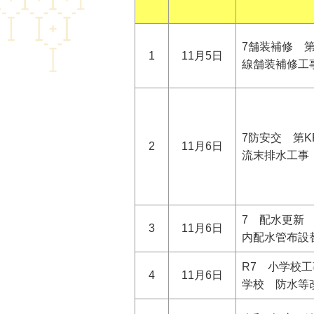
7舗装補修 第R
1
11月5日
線舗装補修工
7防安交 第K
2
11月6日
流末排水工事
7 配水更新 
3
11月6日
内配水管布設
R7 小学校
4
11月6日
学校 防水等