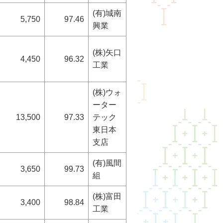
(有)城南
5,750
97.46
興業
(株)矢口
4,450
96.32
工業
(株)ウォ
ーター
13,500
97.33
テック
東日本
支店
(有)風間
3,650
99.73
組
(株)富田
3,400
98.84
工業