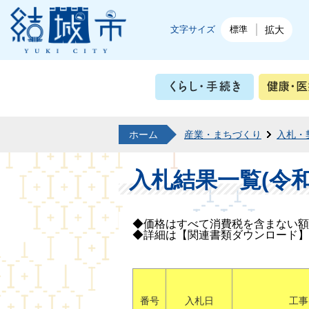
結城市公式ホームページ
文字サイズ
標準
拡大
くらし・
ホーム
産業・まちづくり
入札・
入札結果一覧(令和
◆価格はすべて消費税を含まない額
◆詳細は【関連書類ダウンロード】
番号
入札
日
工事