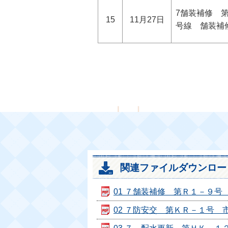
7舗装補修 第R
15
11月27日
号線 舗装補
関連ファイルダウンロー
01 ７舗装補修 第Ｒ１－９号 市
02 ７防安交 第ＫＲ－１号 市道