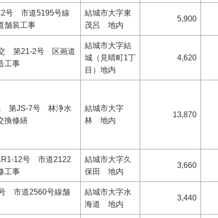
2号 市道5195号線
結城市大字東
5,900
道舗装工事
茂呂 地内
結城市大字結
交 第21-2号 区画道
城（見晴町1丁
4,620
築造工事
目）地内
 第JS-7号 林浄水
結城市大字
13,870
交換修繕
林 地内
1-12号 市道2122
結城市大字久
3,660
修工事
保田 地内
2号 市道2560号線舗
結城市大字水
3,440
海道 地内