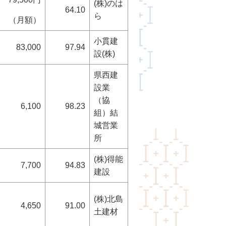
(株)のは
64.10
ら
（月額）
小貫建
83,000
97.94
設(株)
県西建
設業
（協
6,100
98.23
組）結
城営業
所
(株)得能
7,700
94.83
建設
(株)北島
4,650
91.00
土建材