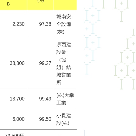
(%)
B
城南安
2,230
97.38
全設備
(株)
県西建
設業
（協
38,300
99.27
組）結
城営業
所
(株)大幸
13,700
99.49
工業
小貫建
6,000
99.50
設(株)
79,500円