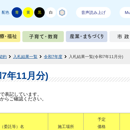
配色
青
黄
黒
白
結城紬
音声読み上げ
Mul
手続き
健康・医療・福祉
子育て・教育
産業・ま
契約
入札結果一覧
令和7年度
入札結果一覧(令和7年11月分)
7年11月分)
で表記しています。
からご確認ください。
予定
（委託等）名
施工場所
価格