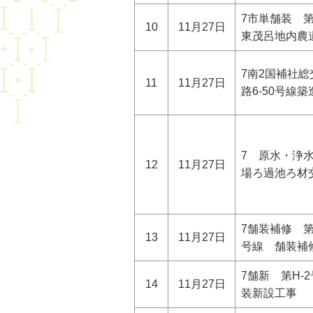
7市単舗装 第
10
11月27日
東茂呂地内農
7南2国補社総
11
11月27日
路6-50号線
7 原水・浄水
12
11月27日
場ろ過池ろ材
7舗装補修 第R
13
11月27日
号線 舗装補
7舗新 第H-
14
11月27日
装新設工事