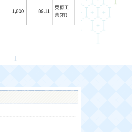
栗原工
1,800
89.11
業(有)