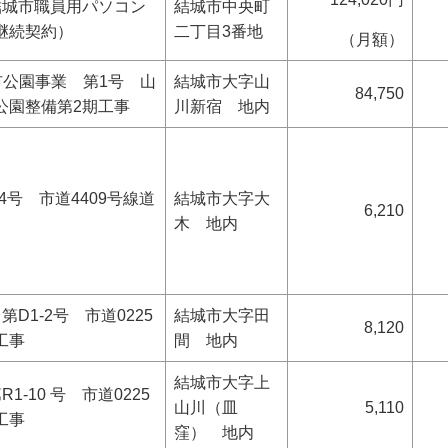
結城市職員用パソコン
結城市中央町
継続契約）
二丁目3番地
（月額）
市公園事業 第1号 山
結城市大字山
84,750
公園整備第2期工事
川新宿 地内
-4号 市道4409号線道
結城市大字大
6,210
木 地内
D1-2号 市道0225
結城市大字田
8,120
工事
間 地内
結城市大字上
1-10 号 市道0225
山川（皿
5,110
工事
窪） 地内