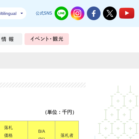
tilingual
公式SNS
結城市公式LINE
結城市公式Instagram
結城市公式Facebook
結城市公式Twi
結
ちづくり
市政情報
イベント・観光
（単位：千円）
落札
B/A
価格
落札者