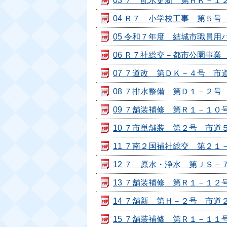
03 ７ 配水更新 第ＨＫ－１２
04 Ｒ７ 小学校工事 第５号 江
05 令和７年度 結城市職員用パソ
06 Ｒ７社総交－都市公園事業 
07 ７道改 第ＤＫ－４号 市道４
08 ７排水整備 第Ｄ１－２号 市
09 ７舗装補修 第Ｒ１－１０号 
10 ７市単舗装 第２号 市道５
11 ７南２国補社総交 第２１－
12 ７ 原水・浄水 第ＪＳ－７号
13 ７舗装補修 第Ｒ１－１２号
14 ７舗新 第Ｈ－２号 市道２５
15 ７舗装補修 第Ｒ１－１１号