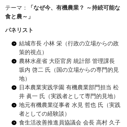
テーマ：
「なぜ今、有機農業？ ～持続可能な
食と農～」
パネリスト
結城市長 小林 栄（行政の立場からの政
策的視点）
農林水産省 大臣官房 統計部 管理課長
坂内 啓二 氏（国の立場からの専門的見
地）
日本農業実践学園 有機農業部門担当 松
井 眞一 氏（実践者として専門的見地）
地元有機農業従事者 水見 哲也 氏（実践
者としての経験談）
食生活改善推進員協議会 会長 高村 久子