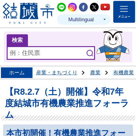
結城市公式LINE
結城市公式Instagram
結城市公式Facebo
結城市公式Twit
結城市公式
Multilingual
ま
検索
ホーム
産業・まちづくり
農業
有機農業
【R8.2.7（土）開催】令和7年
度結城市有機農業推進フォーラ
ム
本市初開催！有機農業推進フォー