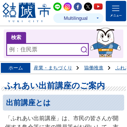
結城市公式LINE
結城市公式Instagram
結城市公式Facebo
結城市公式Twit
結城市公式
Multilingual
ま
検索
ホーム
産業・まちづくり
協働推進
ふれ
ふれあい出前講座のご案内
出前講座とは
「ふれあい出前講座」は、市民の皆さんが開