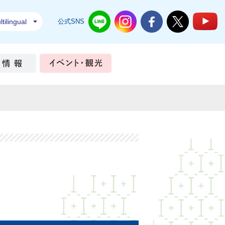
tilingual
公式SNS
結城市公式LINE
結城市公式Instagram
結城市公式Facebook
結城市公式Twi
結
ちづくり
市政情報
イベント・観光