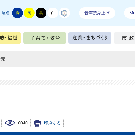
配色
青
黄
黒
白
結城紬
音声読み上げ
Mul
手続き
健康・医療・福祉
子育て・教育
産業・ま
公売
6040
印刷する