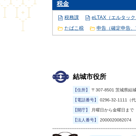
税金
税務課
eLTAX（エルタッ
たばこ税
申告（確定申告、
結城市役所
【住所】
〒307-8501 茨城
【電話番号】
0296-32-1111（
【開庁】
月曜日から金曜日まで（
【法人番号】
2000020082074
まゆげった