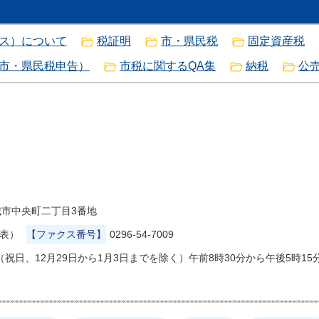
クス）について
税証明
市・県民税
固定資産税
市・県民税申告）
市税に関するQA集
納税
公
県結城市中央町二丁目3番地
代表）
【ファクス番号】
0296-54-7009
祝日、12月29日から1月3日までを除く）午前8時30分から午後5時15