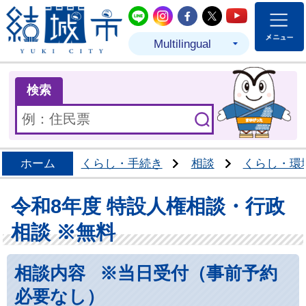
結城市公式LINE
結城市公式Instagram
結城市公式Facebo
結城市公式Twit
結城市公式
Multilingual
ま
検索
ホーム
くらし・手続き
相談
くらし・環
令和8年度 特設人権相談・行政
相談 ※無料
相談内容 ※当日受付（事前予約
必要なし）