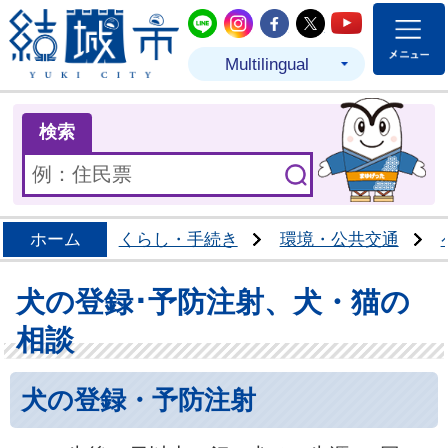
結城市公式LINE
結城市公式Instagram
結城市公式Facebo
結城市公式Twit
結城市公式
Multilingual
ま
検索
ホーム
くらし・手続き
環境・公共交通
犬の登録･予防注射、犬・猫の
相談
犬の登録・予防注射