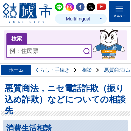
結城市公式LINE
結城市公式Instagram
結城市公式Facebo
結城市公式Twit
結城市公式
Multilingual
ま
検索
ホーム
くらし・手続き
相談
悪質商法に
悪質商法，ニセ電話詐欺（振り
込め詐欺）などについての相談
先
消費生活相談