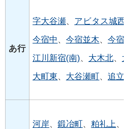
字大谷瀬
、
アビタス城西
今宿中
、
今宿並木
、
今宿
あ行
江川新宿(南)
、
大木北
、
大町東
、
大谷瀬町
、
追立
河岸
、
鍛冶町
、
粕礼上
、