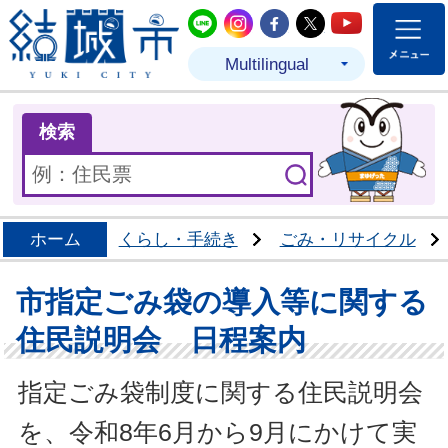
結城市公式LINE
結城市公式Instagram
結城市公式Facebo
結城市公式Twit
結城市公式
Multilingual
ま
検索
ホーム
くらし・手続き
ごみ・リサイクル
市指定ごみ袋の導入等に関する
住民説明会 日程案内
指定ごみ袋制度に関する住民説明会
を、令和8年6月から9月にかけて実