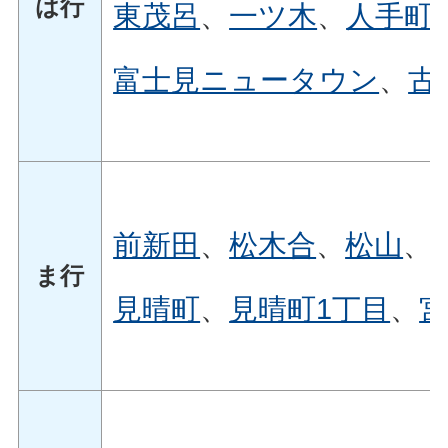
は行
東茂呂
、
一ツ木
、
人手町
富士見ニュータウン
、
古
前新田
、
松木合
、
松山
、
ま行
見晴町
、
見晴町1丁目
、