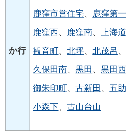
鹿窪市営住宅
、
鹿窪第一
鹿窪西
、
鹿窪南
、
上海道
か行
観音町
、
北坪
、
北茂呂
、
久保田南
、
黒田
、
黒田西
御朱印町
、
古新田
、
五助
小森下
、
古山台山