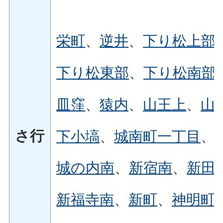
栄町
、
逆井
、
下り松上部
下り松東部
、
下り松南部
皿窪
、
猿内
、
山王上
、
山
さ行
下小塙
、
城南町一丁目
、
城の内南
、
新宿南
、
新田
新福寺南
、
新町
、
神明町