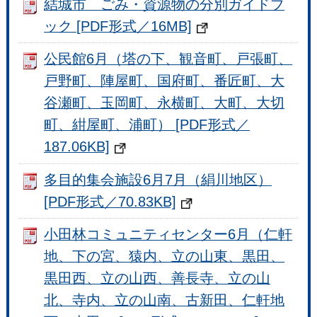
結城市 ごみ・資源物の分別ガイドブ
ック [PDF形式／16MB]
公民館6月（塔の下、観音町、戸張町、
戸野町、陣屋町、国府町、番匠町、大
谷瀬町、玉岡町、永横町、大町、大切
町、紺屋町、浦町） [PDF形式／
187.06KB]
多目的集会施設6月7月（絹川地区）
[PDF形式／70.83KB]
小田林コミュニティセンター6月（仁軒
地、下の宮、猿内、立の山東、黒田、
黒田西、立の山西、善長寺、立の山
北、寺内、立の山南、古新田、仁軒地