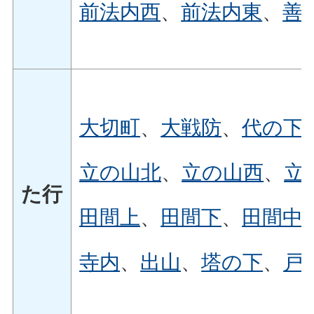
前法内西
、
前法内東
、
善
大切町
、
大戦防
、
代の下
立の山北
、
立の山西
、
立
た行
田間上
、
田間下
、
田間中
寺内
、
出山
、
塔の下
、
戸