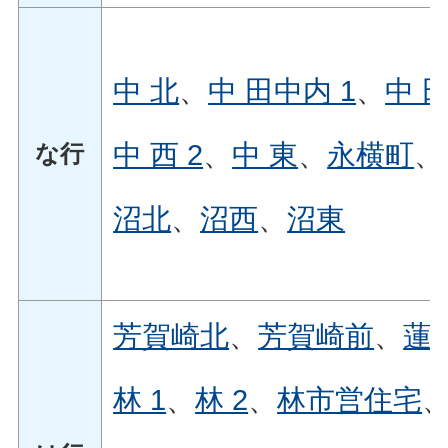
中 北
、
中 田中内 1
、
中 
中 西 2
、
中 東
、
永横町
、
な行
沼北
、
沼西
、
沼東
芳賀崎北
、
芳賀崎前
、
蓮
林 1
、
林 2
、
林市営住宅