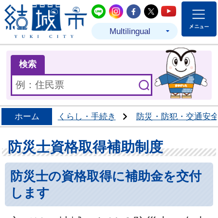
結城市公式LINE
結城市公式Instagram
結城市公式Facebo
結城市公式Twit
結城市公式
Multilingual
ま
検索
ホーム
くらし・手続き
防災・防犯・交通安
防災士資格取得補助制度
防災士の資格取得に補助金を交付
します