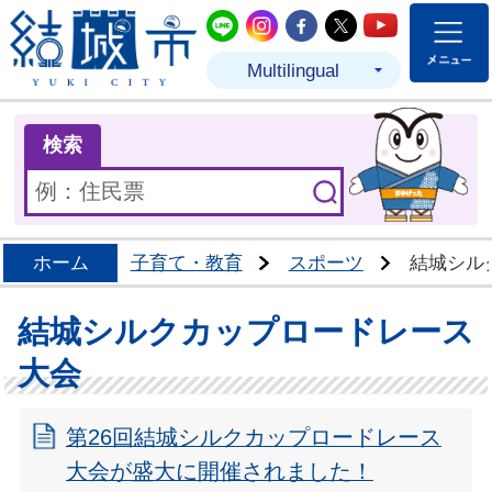
結城市公式LINE
結城市公式Instagram
結城市公式Facebo
結城市公式Twit
結城市公式
Multilingual
ま
検索
ホーム
子育て・教育
スポーツ
結城シル
結城シルクカップロードレース
大会
第26回結城シルクカップロードレース
大会が盛大に開催されました！